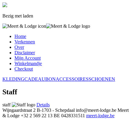
Bezig met laden
Home
Verkennen
Over
Disclaimer
Mijn Account
Winkelmandje
Checkout
KLEDING
CADEAUBON
ACCESSOIRES
SCHOENEN
Staff
staff
Details
Wijngaardstraat 2
B-1703 - Schepdaal
info@meert-lodge.be
Meert
& Lodge
+32 2 569 22 13
BE 0428331511
meert-lodge.be