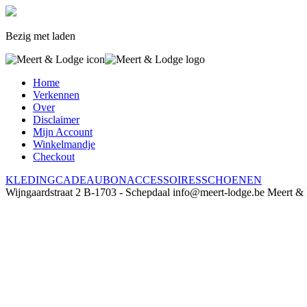
Bezig met laden
Home
Verkennen
Over
Disclaimer
Mijn Account
Winkelmandje
Checkout
KLEDING
CADEAUBON
ACCESSOIRES
SCHOENEN
Wijngaardstraat 2
B-1703 - Schepdaal
info@meert-lodge.be
Meert &